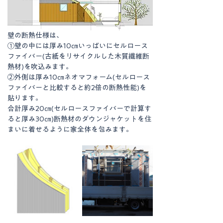
壁の断熱仕様は、
①
壁の中には厚み
10
㎝いっぱいにセルロース
ファイバー(
古紙をリサイクルした木質繊維断
熱材
)を吹込みます。
②
外側は厚み
10
㎝ネオマフォーム(
セルロース
ファイバーと比較すると約2倍の断熱性能
)を
貼ります。
合計厚み
20
㎝(セルロースファイバーで計算す
ると厚み
30
㎝)断熱材のダウンジャケットを住
まいに着せるように家全体を包みます。