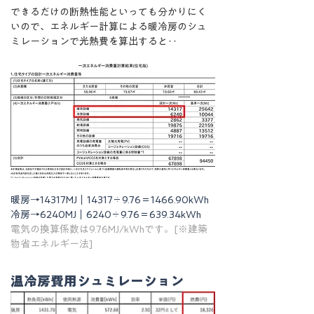
できるだけの断熱性能といっても分かりにく
いので、エネルギー計算による暖冷房のシュ
ミレーションで光熱費を算出すると‥
暖房→14317MJ｜14317÷9.76＝1466.90kWh
冷房→6240MJ｜6240÷9.76＝639.34kWh
電気の換算係数は9.76MJ/kWhです。[※建築
物省エネルギー法]
温冷房費用シュミレーション