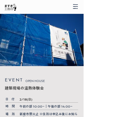
​EVENT
OPEN HOUSE
建築現場の温熱体験会
​日 付
2/18(日)
​時 間
午前の部 10:00~｜午後の部 14:00~
場 所
新座市野火止 ※住所は申込み後にお知ら