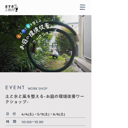
​EVENT
WORK SHOP
土と水と風を整える-お庭の環境改善ワー
クショップ-
​日 付
4/4(土)・5/9(土)・6/6(土)
​時 間
10:00~15:30