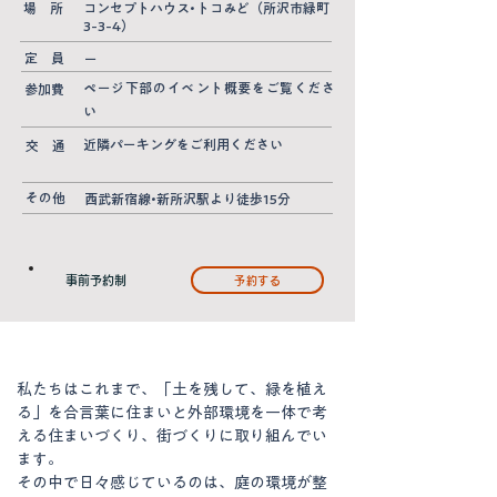
場 所
コンセプトハウス•トコみど（所沢市緑町
3-3-4）
定 員
ー
ページ下部のイベント概要をご覧くださ
参加費
い
近隣パーキングをご利用ください
交 通
その他
西武新宿線•新所沢駅より徒歩15分
事前予約制
予約する
私たちはこれまで、「土を残して、緑を植え
る」を合言葉に住まいと外部環境を一体で考
える住まいづくり、街づくりに取り組んでい
ます。
その中で日々感じているのは、庭の環境が整