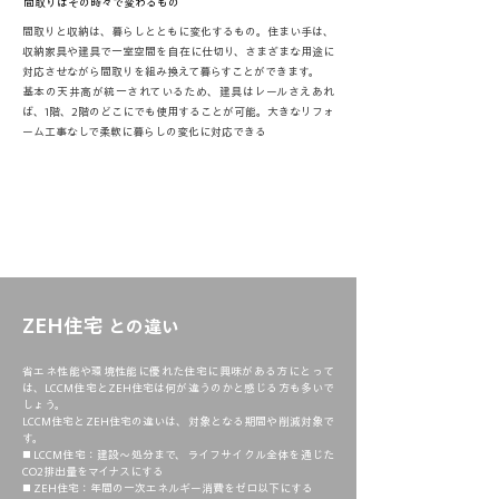
間取りはその時々で変わるもの
間取りと収納は、暮らしとともに変化するもの。住まい手は、
収納家具や建具で一室空間を自在に仕切り、さまざまな用途に
対応させながら間取りを組み換えて暮らすことができます。
基本の天井高が統一されているため、建具はレールさえあれ
ば、1階、2階のどこにでも使用することが可能。大きなリフォ
ーム工事なしで柔軟に暮らしの変化に対応できる
ZEH住宅
との違い
省エネ性能や環境性能に優れた住宅に興味がある方にとって
は、LCCM住宅とZEH住宅は何が違うのかと感じる方も多いで
しょう。
LCCM住宅とZEH住宅の違いは、対象となる期間や削減対象で
す。
◼️ LCCM住宅：建設〜処分まで、ライフサイクル全体を通じた
CO2排出量をマイナスにする
◼️ ZEH住宅：年間の一次エネルギー消費をゼロ以下にする