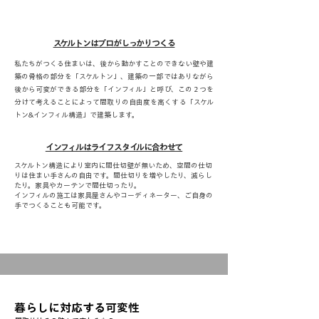
スケルトンはプロがしっかりつくる
私たちがつくる住まいは、後から動かすことのできない壁や建
築の骨格の部分を「スケルトン」、建築の一部ではありながら
後から可変ができる部分を「インフィル」と呼び、この２つを
分けて考えることによって間取りの自由度を高くする「スケル
トン&インフィル構造」で建築します。
インフィルはライフスタイルに合わせて
スケルトン構造により室内に間仕切壁が無いため、空間の仕切
りは住まい手さんの自由です。間仕切りを増やしたり、減らし
たり。家具やカーテンで間仕切ったり。
​インフィルの施工は家具屋さんやコーディネーター、ご自身の
手でつくることも可能です。
暮らしに対応する可変性