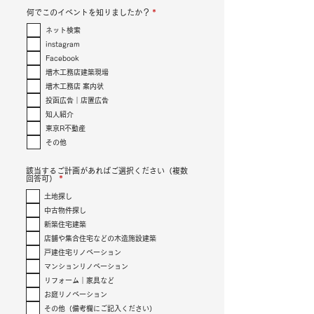
必
何でこのイベントを知りましたか？
*
須
項
ネット検索
目
instagram
Facebook
増木工務店建築現場
増木工務店 案内状
投函広告｜店置広告
知人紹介
東京R不動産
その他
該当するご計画があればご選択ください（複数
必
回答可）
*
須
項
土地探し
目
中古物件探し
新築住宅建築
店舗や集合住宅などの木造施設建築
戸建住宅リノベーション
マンションリノベーション
リフォーム｜家具など
お庭リノベーション
その他（備考欄にご記入ください）