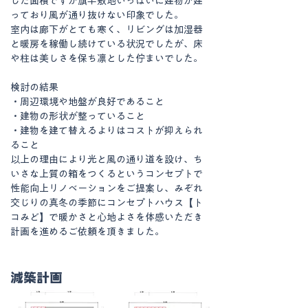
した面積ですが旗竿敷地いっぱいに建物が建
っており風が通り抜けない印象でした。
室内は廊下がとても寒く、リビングは加湿器
と暖房を稼働し続けている状況でしたが、床
や柱は美しさを保ち凛とした佇まいでした。
検討の結果　
・周辺環境や地盤が良好であること
・建物の形状が整っていること
・建物を建て替えるよりはコストが抑えられ
ること
以上の理由により光と風の通り道を設け、ち
いさな上質の箱をつくるというコンセプトで
性能向上リノベーションをご提案し、みぞれ
交じりの真冬の季節にコンセプトハウス【ト
コみど】で暖かさと心地よさを体感いただき
計画を進めるご依頼を頂きました。
減築計画