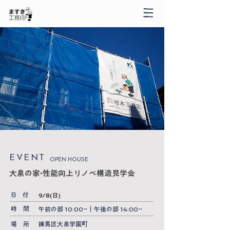
​EVENT
OPEN HOUSE
大泉の家•性能向上リノベ構造見学会
​日 付
9/8(日)
​時 間
午前の部 10:00~｜午後の部 14:00~
場 所
練馬区大泉学園町