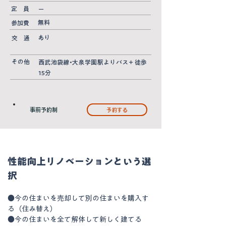
定 員
ー
無料
参加費
あり
交 通
その他
西武池袋線•大泉学園駅よりバス＋徒歩
15分
事前予約制
予約する
性能向上リノベーションという選
択
●今の住まいを売却して別の住まいを購入す
る（住み替え）
●今の住まいを全て解体して新しく建てる