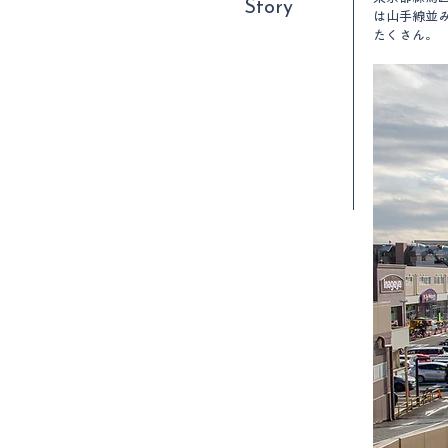
Story
は山手線並
たくさん。