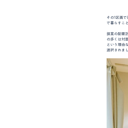
その1区画
で暮らすこ
提案の配置
の多くは対
という理由
選択されま