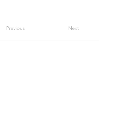
Previous
Next
​株式会社 増木工務店 本社
352-0011
埼玉県新座市野火止3-10-5- 2F
Tel
048-477-3250
Mail contact＠masuki-koumuten.com
営業時間 9:00 - 17:30