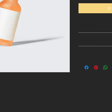
カ
商品情報
商品の詳細を入力し
返品・返金ポリシ
明に加え、商品の特
しましょう。
返品・返金ポリシー
商品の配送につい
満足しなかった場合
の手順などを説明し
配送地域、料金、所
顧客からの信頼を獲
する情報を入力して
だけます。
とで顧客からの信頼
いただけます。
。あなたの商品の特徴やおすすめのポイン
う。