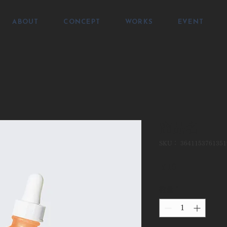
ABOUT
CONCEPT
WORKS
EVENT
商品名
SKU： 3641153761351
価
￥10
格
数量
*